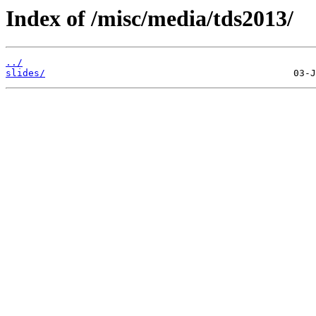
Index of /misc/media/tds2013/
../
slides/