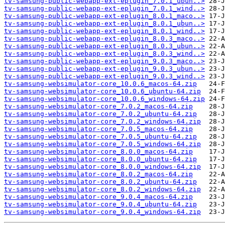
tv-samsung-public-webapp-ext-eplugin_7.0.1_ubun..>
tv-samsung-public-webapp-ext-eplugin_7.0.1_wind..>
tv-samsung-public-webapp-ext-eplugin_8.0.1_maco..>
tv-samsung-public-webapp-ext-eplugin_8.0.1_ubun..>
tv-samsung-public-webapp-ext-eplugin_8.0.1_wind..>
tv-samsung-public-webapp-ext-eplugin_8.0.3_maco..>
tv-samsung-public-webapp-ext-eplugin_8.0.3_ubun..>
tv-samsung-public-webapp-ext-eplugin_8.0.3_wind..>
tv-samsung-public-webapp-ext-eplugin_9.0.3_maco..>
tv-samsung-public-webapp-ext-eplugin_9.0.3_ubun..>
tv-samsung-public-webapp-ext-eplugin_9.0.3_wind..>
tv-samsung-websimulator-core_10.0.6_macos-64.zip
tv-samsung-websimulator-core_10.0.6_ubuntu-64.zip
tv-samsung-websimulator-core_10.0.6_windows-64.zip
tv-samsung-websimulator-core_7.0.2_macos-64.zip
tv-samsung-websimulator-core_7.0.2_ubuntu-64.zip
tv-samsung-websimulator-core_7.0.2_windows-64.zip
tv-samsung-websimulator-core_7.0.5_macos-64.zip
tv-samsung-websimulator-core_7.0.5_ubuntu-64.zip
tv-samsung-websimulator-core_7.0.5_windows-64.zip
tv-samsung-websimulator-core_8.0.0_macos-64.zip
tv-samsung-websimulator-core_8.0.0_ubuntu-64.zip
tv-samsung-websimulator-core_8.0.0_windows-64.zip
tv-samsung-websimulator-core_8.0.2_macos-64.zip
tv-samsung-websimulator-core_8.0.2_ubuntu-64.zip
tv-samsung-websimulator-core_8.0.2_windows-64.zip
tv-samsung-websimulator-core_9.0.4_macos-64.zip
tv-samsung-websimulator-core_9.0.4_ubuntu-64.zip
tv-samsung-websimulator-core_9.0.4_windows-64.zip