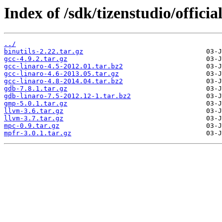
Index of /sdk/tizenstudio/officia
../
binutils-2.22.tar.gz
gcc-4.9.2.tar.gz
gcc-linaro-4.5-2012.01.tar.bz2
gcc-linaro-4.6-2013.05.tar.gz
gcc-linaro-4.8-2014.04.tar.bz2
gdb-7.8.1.tar.gz
gdb-linaro-7.5-2012.12-1.tar.bz2
gmp-5.0.1.tar.gz
llvm-3.6.tar.gz
llvm-3.7.tar.gz
mpc-0.9.tar.gz
mpfr-3.0.1.tar.gz