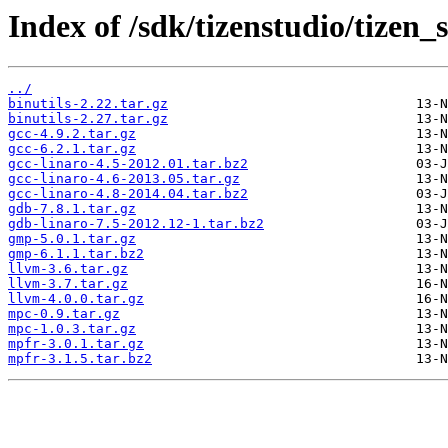
Index of /sdk/tizenstudio/tizen_
../
binutils-2.22.tar.gz
binutils-2.27.tar.gz
gcc-4.9.2.tar.gz
gcc-6.2.1.tar.gz
gcc-linaro-4.5-2012.01.tar.bz2
gcc-linaro-4.6-2013.05.tar.gz
gcc-linaro-4.8-2014.04.tar.bz2
gdb-7.8.1.tar.gz
gdb-linaro-7.5-2012.12-1.tar.bz2
gmp-5.0.1.tar.gz
gmp-6.1.1.tar.bz2
llvm-3.6.tar.gz
llvm-3.7.tar.gz
llvm-4.0.0.tar.gz
mpc-0.9.tar.gz
mpc-1.0.3.tar.gz
mpfr-3.0.1.tar.gz
mpfr-3.1.5.tar.bz2